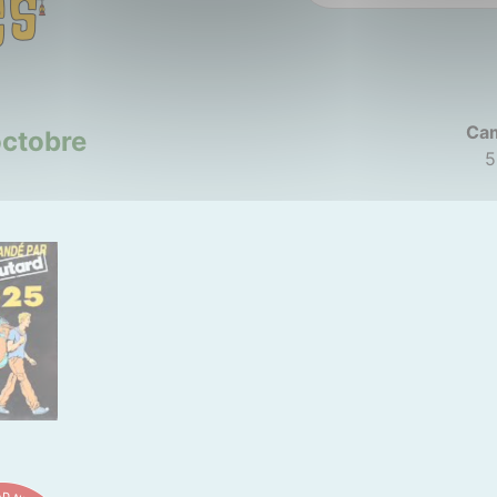
Cam
octobre
5