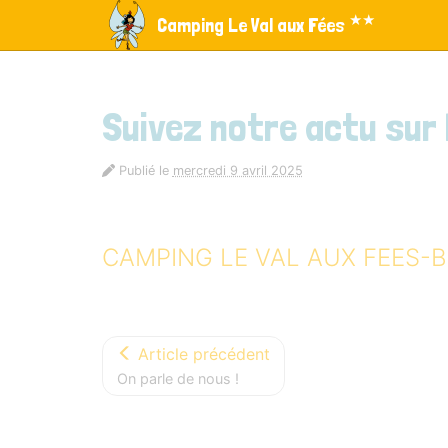
Panneau de gestion des cookies
★★
Camping Le Val aux Fées
aller au contenu
Suivez notre actu sur
Publié le
mercredi 9 avril 2025
CAMPING LE VAL AUX FEES-
Article précédent
On parle de nous !