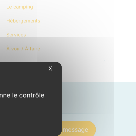
Le camping
Hébergements
Services
À voir / À faire
X
Masquer le bandeau des cookies
nne le contrôle
Contact
84
Envoyer un message