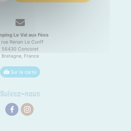
ping Le Val aux Fées
 rue Renan Le Cunff
56430 Concoret
Bretagne,
France
Sur la carte
Suivez-nous
Facebook
Instagram