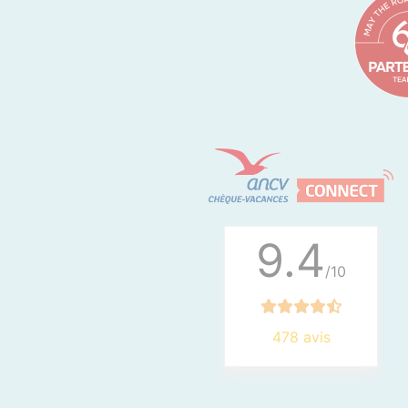
9.4
/10
478 avis