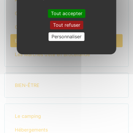
Tout accepter
Chasses au trésor et Rallye photos
Tout refuser
Calendrier des animations
Personnaliser
Balades contées au départ du camping
Les Marchés d’été en Brocéliande
BIEN-ÊTRE
Le camping
Hébergements