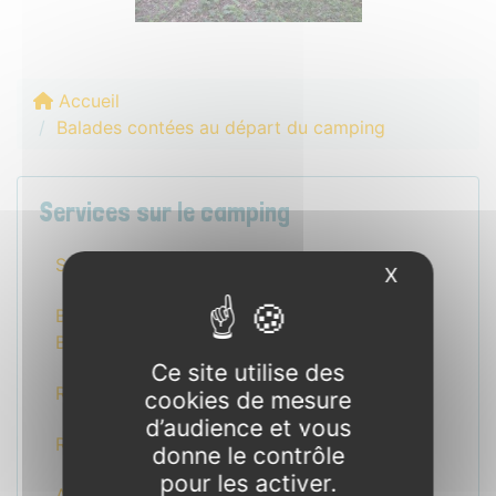
Accueil
Balades contées au départ du camping
Services sur le camping
Services et Équipements
X
Masquer l
Bar, épicerie et produits locaux de
Brocéliande
Ce site utilise des
Relais d’informations touristiques
cookies de mesure
d’audience et vous
Restauration
donne le contrôle
pour les activer.
Animaux Bienvenus Pet-Friendly