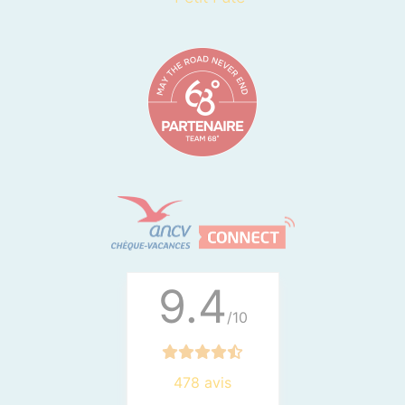
9.4
/10
478 avis