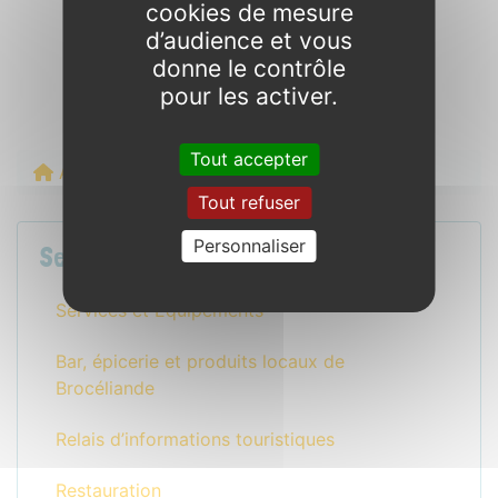
cookies de mesure
d’audience et vous
donne le contrôle
pour les activer.
Tout accepter
Accueil
Les Marchés d’été en Brocéliande
Tout refuser
Personnaliser
Services sur le camping
Services et Équipements
Bar, épicerie et produits locaux de
Brocéliande
Relais d’informations touristiques
Restauration