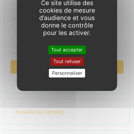
Ce site utilise des
Concoret, un village au cœur de Brocéliande
cookies de mesure
d’audience et vous
Le Mystère Abgrall
donne le contrôle
pour les activer.
Balades et Randonnées en Brocéliande
Voir des concerts, des expos, faire la fête en
Tout accepter
Brocéliande !
Tout refuser
Calendrier des animations et marchés
Personnaliser
Circuits touristiques
Actualité du camping