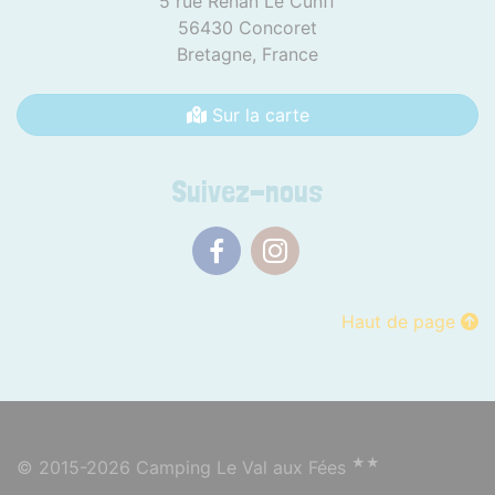
5 rue Renan Le Cunff
56430 Concoret
Bretagne,
France
Sur la carte
Suivez-nous
Facebook
Instagram
Haut de page
★★
© 2015-2026 Camping Le Val aux Fées