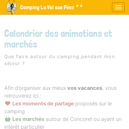
Panneau de gestion des cookies
★★
Camping Le Val aux Fées
Affic
aller au contenu
Calendrier des animations et
marchés
Que faire autour du camping pendant mon
séjour ?
Afin d’organiser aux mieux
vos vacances
, vous
retrouverez ici :
Les moments de partage
proposés sur le
camping
Les marchés
autour de Concoret ou ayant un
intérêt particulier