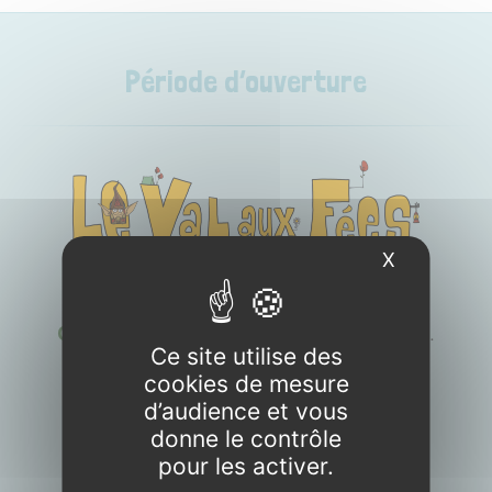
Période d’ouverture
X
Masquer l
OUVERTURE
Camping
du
4 avril
au
25 octobre 2026
.
Ce site utilise des
cookies de mesure
d’audience et vous
donne le contrôle
pour les activer.