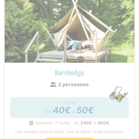
Korrilodge
2 personnes
Nuitée
40€
50€
de
à
Semaine (7 nuits) : de
240€
à
300€
.
Tarif variable selon la saison. Taxe de séjour : 0,20€/adulte/nuit.