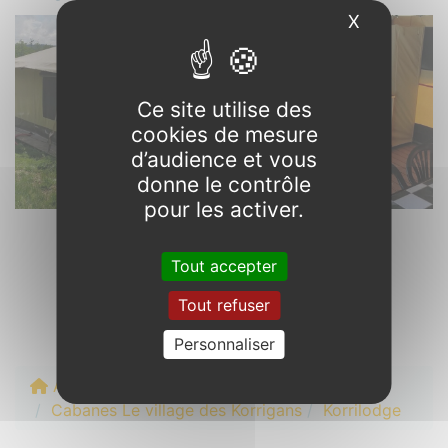
X
Masquer l
Ce site utilise des
cookies de mesure
d’audience et vous
donne le contrôle
pour les activer.
Tout accepter
Venez on visite !
Tout refuser
Personnaliser
Accueil
Hébergements
Cabanes Le village des Korrigans
Korrilodge