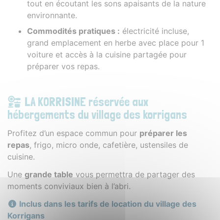
tout en écoutant les sons apaisants de la nature
environnante.
Commodités pratiques :
électricité incluse,
grand emplacement en herbe avec place pour 1
voiture et accès à la cuisine partagée pour
préparer vos repas.
LA KORRISINE réservée aux
hébergements du village des korrigans
Profitez d’un espace commun pour
préparer les
repas
, frigo, micro onde, cafetière, ustensiles de
cuisine.
Une
grande table
vous permettra de partager des
moments conviviaux bien à l’abri.
Inclus dans les tarifs de location du village des
Korrigans