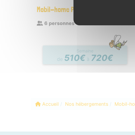
Mobil-home Premium
6 personnes
Semaine
510€
720€
de
à
Accueil
Nos hébergements
Mobil-ho