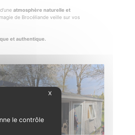
 d’une
atmosphère naturelle et
a magie de Brocéliande veille sur vos
que et authentique.
X
Masquer le bandeau des cookies
nne le contrôle