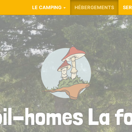
LE CAMPING
HÉBERGEMENTS
SER
il-homes La f