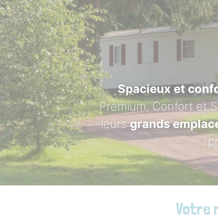
Spacieux et conf
Premium, Confort et S
leurs
grands emplac
p
Votre 