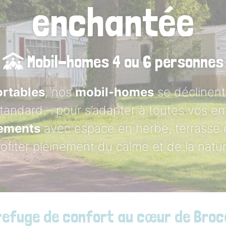
enchantée
Mobil-homes 4 ou 6 personnes
ortables
, nos
mobil-homes
se déclinent
tandard – pour s’adapter à toutes vos en
ements
avec espace en herbe, terrasse e
rofiter pleinement du calme et de la natur
refuge de confort au cœur de Broc