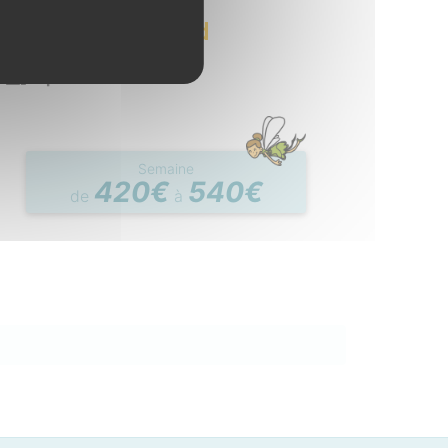
Mobil-home standard
4 personnes
Semaine
420€
540€
de
à