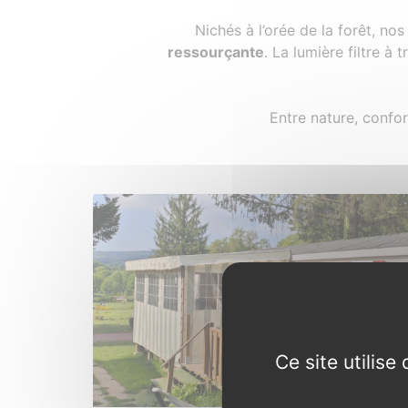
Nichés à l’orée de la forêt, n
ressourçante
. La lumière filtre à
Entre nature, confo
Ce site utilis