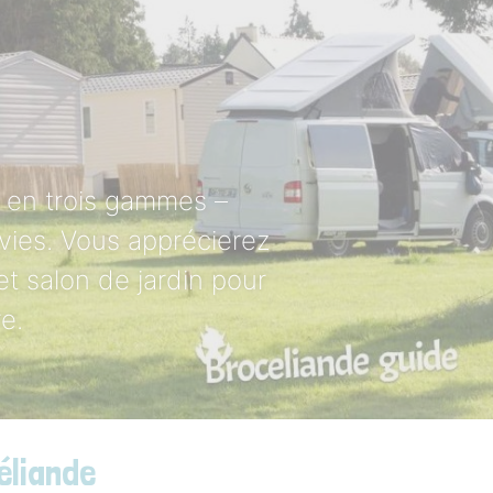
 en trois gammes –
vies. Vous apprécierez
t salon de jardin pour
e.
éliande