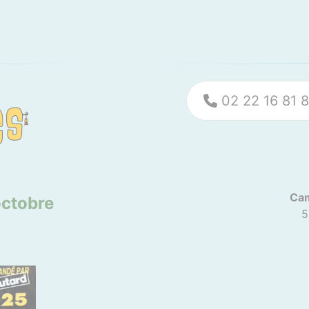
02 22 16 81 
Cam
octobre
5