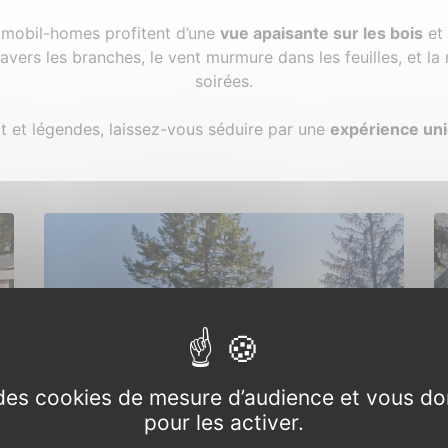
os mobil-homes profitent d’une
vue apaisante sur les bois
et
 travers les branches, le vent murmure dans les feuilles, et l
soirées.
rt et légendes, laissez-vous séduire par une
expérience uni
e des cookies de mesure d’audience et vous do
pour les activer.