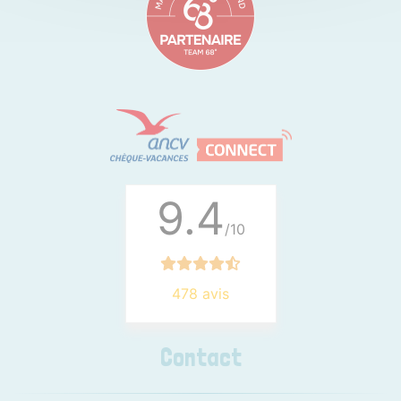
9.4
/10
478 avis
Contact