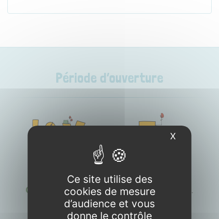
Période d’ouverture
X
Masquer l
OUVERTURE
Ce site utilise des
Camping
du
4 avril
au
25 octobre 2026
.
cookies de mesure
d’audience et vous
donne le contrôle