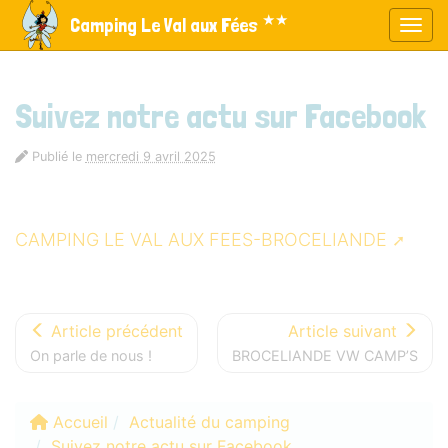
Panneau de gestion des cookies
★★
Camping Le Val aux Fées
Affic
aller au contenu
Suivez notre actu sur Facebook
Publié le
mercredi 9 avril 2025
CAMPING LE VAL AUX FEES-BROCELIANDE
Article précédent
Article suivant
On parle de nous !
BROCELIANDE VW CAMP’S
Accueil
Actualité du camping
Suivez notre actu sur Facebook