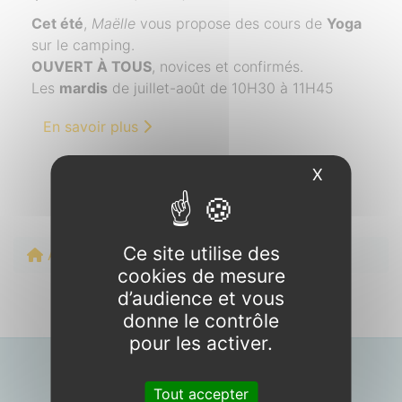
Cet été
,
Maëlle
vous propose des cours de
Yoga
sur le camping.
OUVERT À TOUS
, novices et confirmés.
Les
mardis
de juillet-août de 10H30 à 11H45
En savoir plus
X
Masquer l
Ce site utilise des
Accueil
BIEN-ÊTRE
cookies de mesure
d’audience et vous
donne le contrôle
pour les activer.
Période d’ouverture
Tout accepter