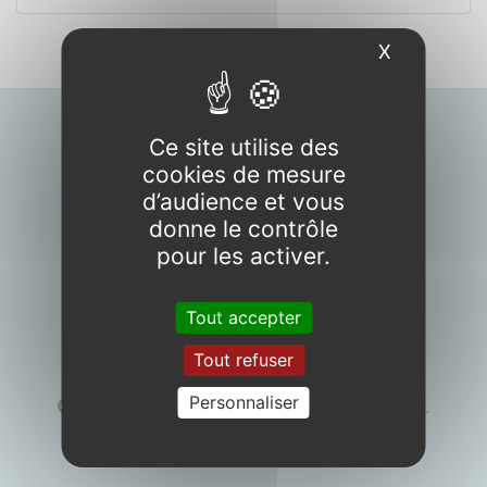
X
Masquer l
Ce site utilise des
Période d’ouverture
cookies de mesure
d’audience et vous
donne le contrôle
pour les activer.
Tout accepter
Tout refuser
OUVERTURE
Personnaliser
Camping
du
4 avril
au
25 octobre 2026
.