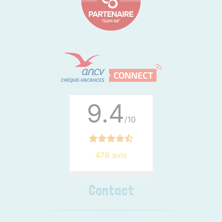
9.4
/10
478 avis
Contact