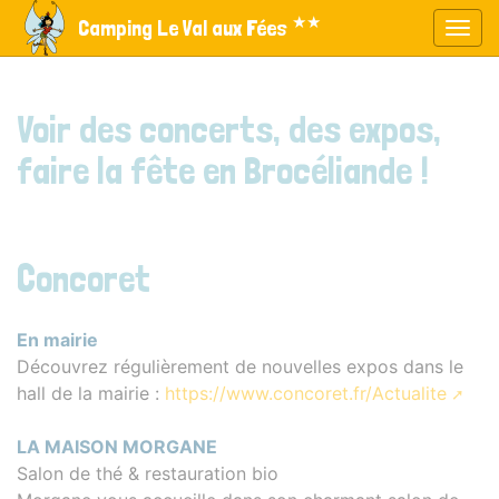
Panneau de gestion des cookies
★★
Camping Le Val aux Fées
Affic
aller au contenu
Voir des concerts, des expos,
faire la fête en Brocéliande !
Concoret
En mairie
Découvrez régulièrement de nouvelles expos dans le
hall de la mairie :
https://www.concoret.fr/Actualite
LA MAISON MORGANE
Salon de thé & restauration bio