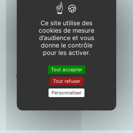
Période d’ouverture
Ce site utilise des
cookies de mesure
d’audience et vous
donne le contrôle
pour les activer.
OUVERTURE
Tout accepter
Camping
du
4 avril
au
25 octobre 2026
.
Tout refuser
Personnaliser