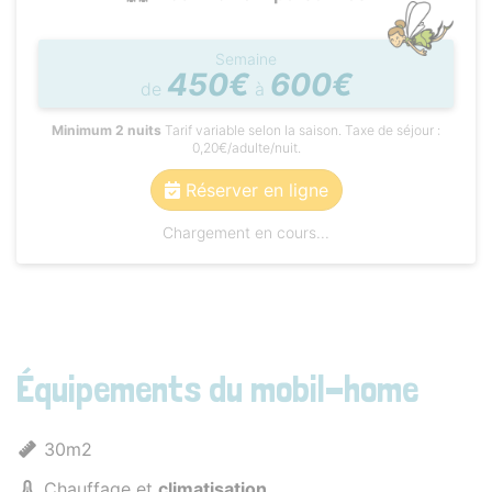
Semaine
450€
600€
de
à
Minimum 2 nuits
Tarif variable selon la saison. Taxe de séjour :
0,20€/adulte/nuit.
Réserver en ligne
Chargement en cours...
Équipements du mobil-home
30m2
Chauffage et
climatisation